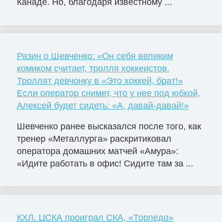
Канаде. Но, благодаря известному ...
Разин о Шевченко: «Он себя великим
комиком считает, тролля хоккеистов.
Троллят девчонку в «Это хоккей, брат!»
Если оператор снимет, что у нее под юбкой,
Алексей будет сидеть: «А, давай-давай!»
Шевченко ранее высказался после того, как
тренер «Металлурга» раскритиковал
оператора домашних матчей «Амура»:
«Идите работать в офис! Сидите там за ...
КХЛ. ЦСКА проиграл СКА, «Торпедо»