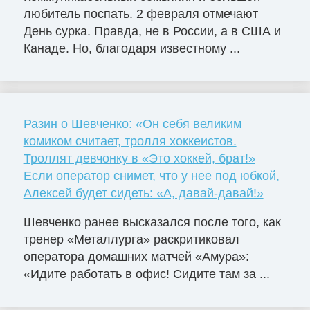
любитель поспать. 2 февраля отмечают
День сурка. Правда, не в России, а в США и
Канаде. Но, благодаря известному ...
Разин о Шевченко: «Он себя великим
комиком считает, тролля хоккеистов.
Троллят девчонку в «Это хоккей, брат!»
Если оператор снимет, что у нее под юбкой,
Алексей будет сидеть: «А, давай-давай!»
Шевченко ранее высказался после того, как
тренер «Металлурга» раскритиковал
оператора домашних матчей «Амура»:
«Идите работать в офис! Сидите там за ...